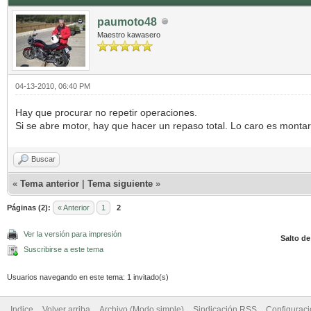
paumoto48
Maestro kawasero
04-13-2010, 06:40 PM
Hay que procurar no repetir operaciones.
Si se abre motor, hay que hacer un repaso total. Lo caro es monta
Buscar
«
Tema anterior
|
Tema siguiente
»
Páginas (2):
« Anterior
1
2
Ver la versión para impresión
Salto de
Suscribirse a este tema
Usuarios navegando en este tema: 1 invitado(s)
Indice
Volver arriba
Archivo (Modo simple)
Sindicación RSS
Configurac