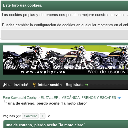
Este foro usa cookies.
Las cookies propias y de terceros nos permiten mejorar nuestros servicios.
Puedes cambiar la configuracion de cookies en cualquier momento en el enla
¡Hola, Invitado!
Iniciar sesión
Regístrate
Foro Kawasaki Zephyr
›
EL TALLER
›
MECÁNICA, FRENOS Y ESCAPES
una de estreno, pierdo aceite "la moto claro"
Páginas (2):
« Anterior
1
2
una de estreno, pierdo aceite "la moto claro"