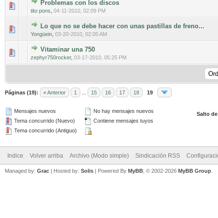
Problemas con los discos
0 voto(s) - Media 0 de 5
1
2
3
4
5
tito pons
,
04-11-2010, 02:09 PM
Lo que no se debe hacer con unas pastillas de freno...
0 voto(s) - Media 0 de 5
1
2
3
4
5
Yongüein
,
03-20-2010, 02:05 AM
Vitaminar una 750
0 voto(s) - Media 0 de 5
1
2
3
4
5
zephyr750rocker
,
03-17-2010, 05:25 PM
Páginas (19):
« Anterior
1
...
15
16
17
18
19
Mensajes nuevos
No hay mensajes nuevos
Salto de
Tema concurrido (Nuevo)
Contiene mensajes tuyos
Tema concurrido (Antiguo)
Indice
Volver arriba
Archivo (Modo simple)
Sindicación RSS
Configurac
Managed by:
Grac
| Hosted by:
Solis
|
Powered By
MyBB
, © 2002-2026
MyBB Group
.